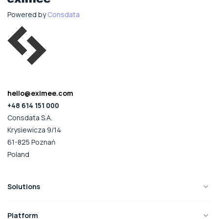
Powered by
Consdata
hello@eximee.com
+48 614 151 000
Consdata S.A.
Krysiewicza 9/14
61-825 Poznań
Poland
Solutions
Platform